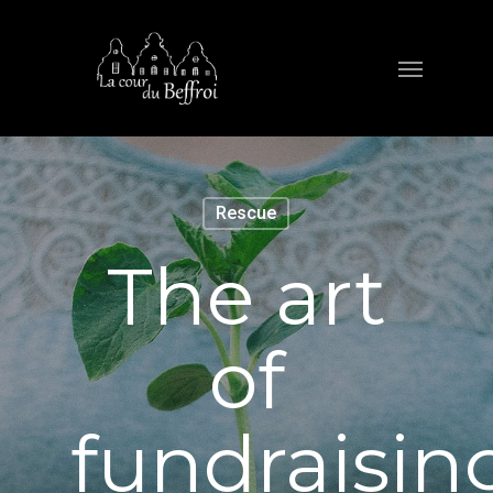
Rescue
The art
of
fundraisin