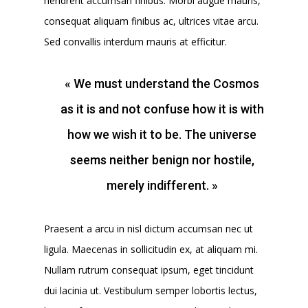
hendrerit accumsan finibus. Morbi augue mauris,
consequat aliquam finibus ac, ultrices vitae arcu.
Sed convallis interdum mauris at efficitur.
« We must understand the Cosmos
as it is and not confuse how it is with
how we wish it to be. The universe
seems neither benign nor hostile,
merely indifferent. »
Praesent a arcu in nisl dictum accumsan nec ut
ligula. Maecenas in sollicitudin ex, at aliquam mi.
Nullam rutrum consequat ipsum, eget tincidunt
dui lacinia ut. Vestibulum semper lobortis lectus,