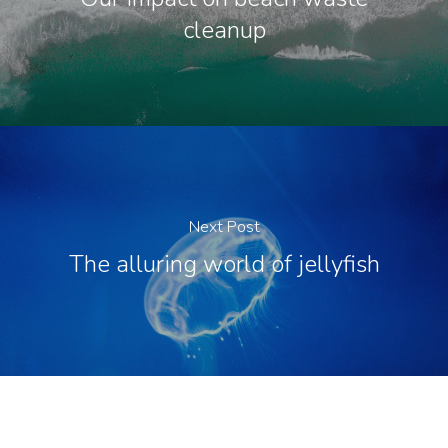
cleanup
Next Post
The alluring world of jellyfish